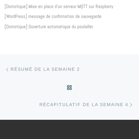
[Domotique] Mise en place d’un serveur MQTT sur Raspberry
[WordPress] message de confirmation de sauvegarde
[Domotique] Ouverture automatique du poulailler
Article précédent
Parcourir les articles
RÉSUMÉ DE LA SEMAINE 2
RETOUR À LA LISTE DE
Ar
RÉCAPITULATIF DE LA SEMAINE 4