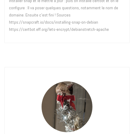
installer snap et le mettre à jour : puis on installe certbot et on le
configure : Il va poser quelques questions, notamment le nom de
domaine. Ensuite c’est fini ! Sources
https://snapcraft.io/docs/installing-snap-on-debian
https://certbot.eff.org/lets-encrypt/debianstretch-apache