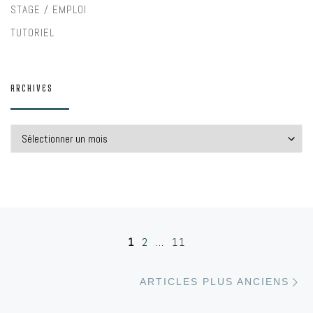
STAGE / EMPLOI
TUTORIEL
ARCHIVES
Archives
Navigation dans les articles
1
2
…
11
Ar
ARTICLES PLUS ANCIENS