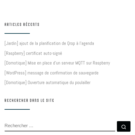
ARTICLES RÉCENTS
[Jardin] ajout de la planification de Qrop à l’agenda
[Raspberry] certificat auto-signé
[Domotique] Mise en place d’un serveur MQTT sur Raspberry
[WordPress] message de confirmation de sauvegarde
[Domotique] Ouverture automatique du poulailler
RECHERCHER DANS LE SITE
RECHERCHER
Rec