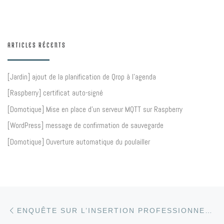
ARTICLES RÉCENTS
[Jardin] ajout de la planification de Qrop à l’agenda
[Raspberry] certificat auto-signé
[Domotique] Mise en place d’un serveur MQTT sur Raspberry
[WordPress] message de confirmation de sauvegarde
[Domotique] Ouverture automatique du poulailler
Article précédent
Parcourir les articles
ENQUÊTE SUR L’INSERTION PROFESSIONNELLE : PREMIÈRE RESTITUTION AU FORUM DES ARCHIVISTES DE TROYES