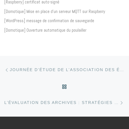
[Raspberry] certificat auto-signé
[Domotique] Mise en place d’un serveur MQTT sur Raspberry
[WordPress] message de confirmation de sauvegarde
[Domotique] Ouverture automatique du poulailler
Article précédent
Parcourir les articles
JOURNÉE D’ÉTUDE DE L’ASSOCIATION DES ÉTUDIANTS ET DIPLÔMÉS EN ARCHIVISTIQUE D’AIX-MARSEILLE UNIVERSITÉ (AEDA-UP)‏
RETOUR À LA LISTE DE
Ar
L’ÉVALUATION DES ARCHIVES : STRATÉGIES ET OUTILS D’APPLICATION