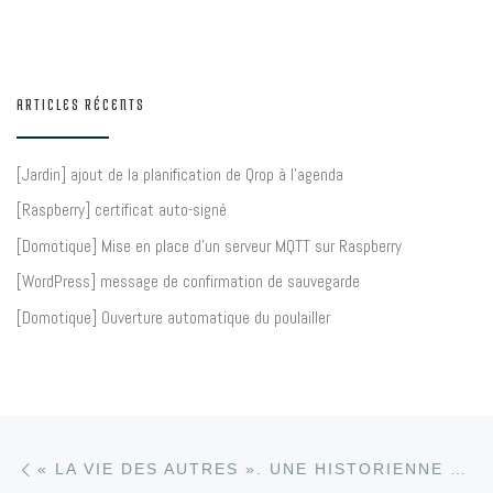
ARTICLES RÉCENTS
[Jardin] ajout de la planification de Qrop à l’agenda
[Raspberry] certificat auto-signé
[Domotique] Mise en place d’un serveur MQTT sur Raspberry
[WordPress] message de confirmation de sauvegarde
[Domotique] Ouverture automatique du poulailler
Article précédent
Parcourir les articles
« LA VIE DES AUTRES ». UNE HISTORIENNE DU CINÉMA FACE AUX ARCHIVES EST-ALLEMANDES