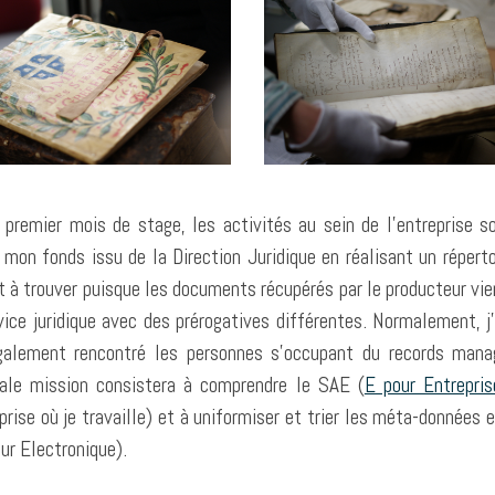
 premier mois de stage, les activités au sein de l’entreprise s
r mon fonds issu de la Direction Juridique en réalisant un réper
t à trouver puisque les documents récupérés par le producteur vi
vice juridique avec des prérogatives différentes. Normalement, j’
galement rencontré les personnes s’occupant du records mana
pale mission consistera à comprendre le SAE (
E pour Entrepris
eprise où je travaille) et à uniformiser et trier les méta-données
our Electronique).