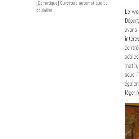
[Domotique] Ouverture automatique du
poulailler
Le wee
Départ
avons 
intére
centré
adoles
matin,
sous l
égalem
léger 