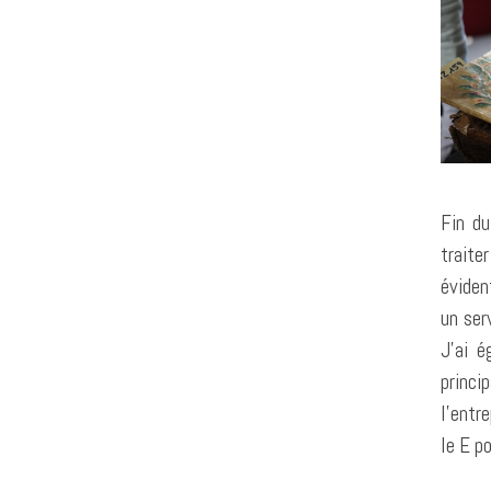
Fin du
traite
éviden
un ser
J’ai é
princi
l’entr
le E p