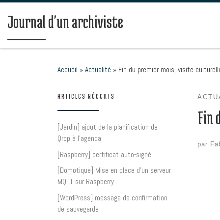
Passer au contenu
Journal d'un archiviste
Accueil
»
Actualité
»
Fin du premier mois, visite culturel
ARTICLES RÉCENTS
ACTU
Fin 
[Jardin] ajout de la planification de
Qrop à l’agenda
par
Fa
[Raspberry] certificat auto-signé
[Domotique] Mise en place d’un serveur
MQTT sur Raspberry
[WordPress] message de confirmation
de sauvegarde