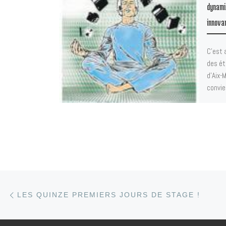
dynami
innova
C’est 
des ét
d’Aix-
convie
Article précédent
Parcourir les articles
LES QUINZE PREMIERS JOURS DE STAGE !