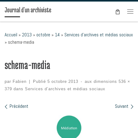
Passer au contenu
Journal d'un archiviste
Men
Accueil
»
2013
»
octobre
»
14
»
Services d’archives et médias sociaux
»
schema-media
schema-media
par
Fabien
|
Publié
5 octobre 2013
-
aux dimensions
536 ×
379
dans
Services d’archives et médias sociaux
Précédent
Suivant
Navigation des images