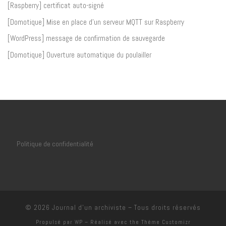
[Raspberry] certificat auto-signé
[Domotique] Mise en place d’un serveur MQTT sur Raspberry
[WordPress] message de confirmation de sauvegarde
[Domotique] Ouverture automatique du poulailler
Politique de confidentialité
© 2026
Journal d'un archiviste
– Tous droits réservés
Propulsé par
WP
– Réalisé avec the
Thème Customizr