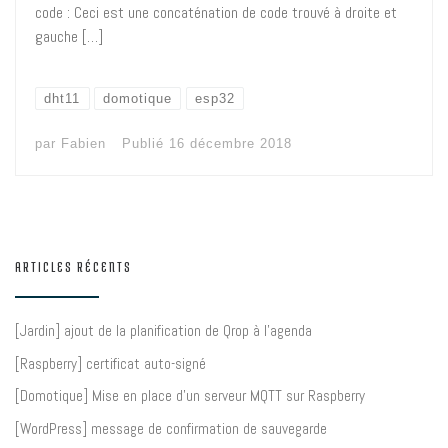
code : Ceci est une concaténation de code trouvé à droite et
gauche […]
dht11
domotique
esp32
par
Fabien
Publié
16 décembre 2018
ARTICLES RÉCENTS
[Jardin] ajout de la planification de Qrop à l’agenda
[Raspberry] certificat auto-signé
[Domotique] Mise en place d’un serveur MQTT sur Raspberry
[WordPress] message de confirmation de sauvegarde