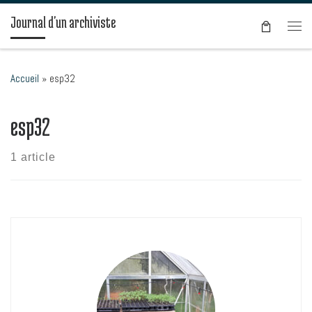
Passer au contenu
Journal d'un archiviste
Men
Accueil
»
esp32
esp32
1 article