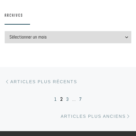
ARCHIVES
Archives
Articles plus récents
Navigation dans les articles
ARTICLES PLUS RÉCENTS
1
2
3
…
7
Ar
ARTICLES PLUS ANCIENS