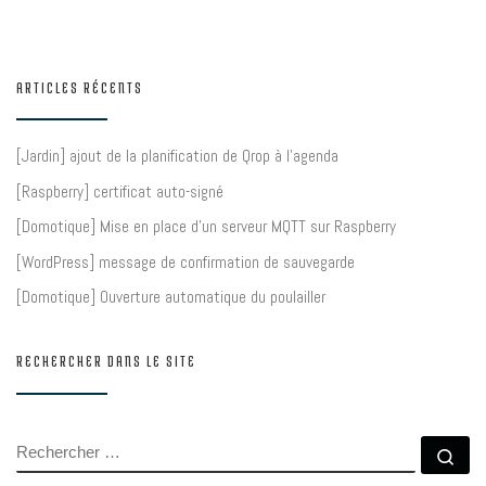
ARTICLES RÉCENTS
[Jardin] ajout de la planification de Qrop à l’agenda
[Raspberry] certificat auto-signé
[Domotique] Mise en place d’un serveur MQTT sur Raspberry
[WordPress] message de confirmation de sauvegarde
[Domotique] Ouverture automatique du poulailler
RECHERCHER DANS LE SITE
RECHERCHER
Rec