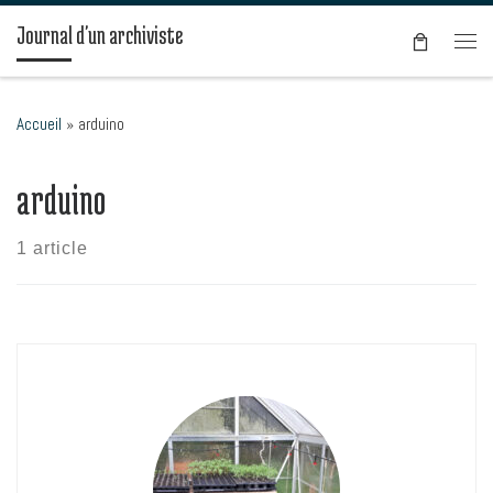
Passer au contenu
Journal d'un archiviste
Men
Accueil
»
arduino
arduino
1 article