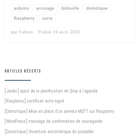
arduino
arrosage
bidouille
domotique
Raspberry
serre
par
Fabien
Publié
19 avril 2020
ARTICLES RÉCENTS
[Jardin] ajout de la planification de Qrop à l’agenda
[Raspberry] certificat auto-signé
[Domotique] Mise en place d’un serveur MQTT sur Raspberry
[WordPress] message de confirmation de sauvegarde
[Domotique] Ouverture automatique du poulailler