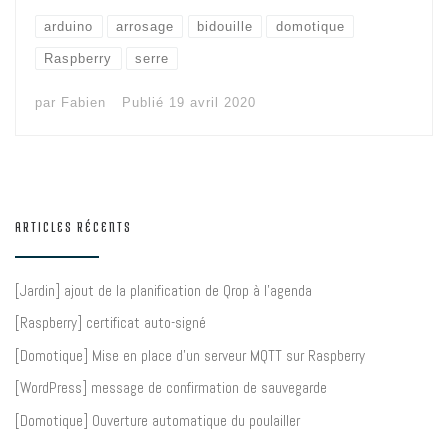
arduino
arrosage
bidouille
domotique
Raspberry
serre
par
Fabien
Publié
19 avril 2020
ARTICLES RÉCENTS
[Jardin] ajout de la planification de Qrop à l’agenda
[Raspberry] certificat auto-signé
[Domotique] Mise en place d’un serveur MQTT sur Raspberry
[WordPress] message de confirmation de sauvegarde
[Domotique] Ouverture automatique du poulailler