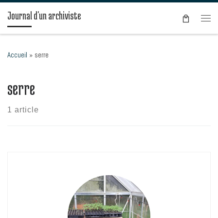
Passer au contenu
Journal d'un archiviste
Men
Accueil
»
serre
serre
1 article