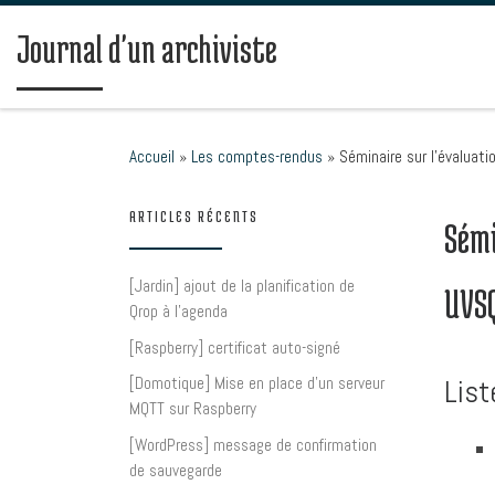
Passer au contenu
Journal d'un archiviste
Accueil
»
Les comptes-rendus
»
Séminaire sur l’évaluati
ARTICLES RÉCENTS
Sémi
[Jardin] ajout de la planification de
UVS
Qrop à l’agenda
[Raspberry] certificat auto-signé
List
[Domotique] Mise en place d’un serveur
MQTT sur Raspberry
[WordPress] message de confirmation
de sauvegarde